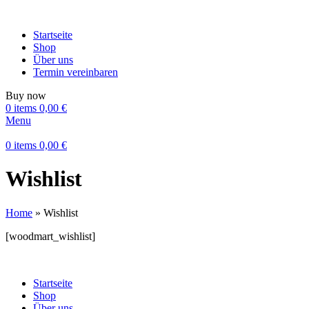
Startseite
Shop
Über uns
Termin vereinbaren
Buy now
0
items
0,00
€
Menu
0
items
0,00
€
Wishlist
Home
»
Wishlist
[woodmart_wishlist]
Startseite
Shop
Über uns